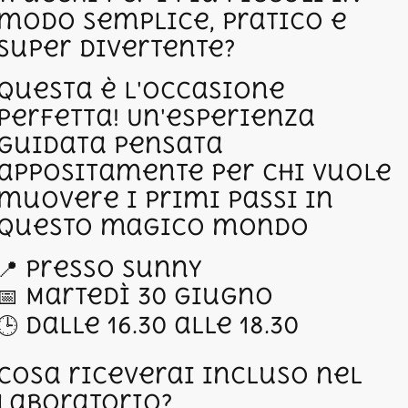
modo semplice, pratico e
super divertente?
Questa è l'occasione
perfetta! Un'esperienza
guidata pensata
appositamente per chi vuole
muovere i primi passi in
questo magico mondo
📍 Presso Sunny
📅 Martedì 30 Giugno
🕒 Dalle 16.30 alle 18.30
Cosa riceverai incluso nel
laboratorio?