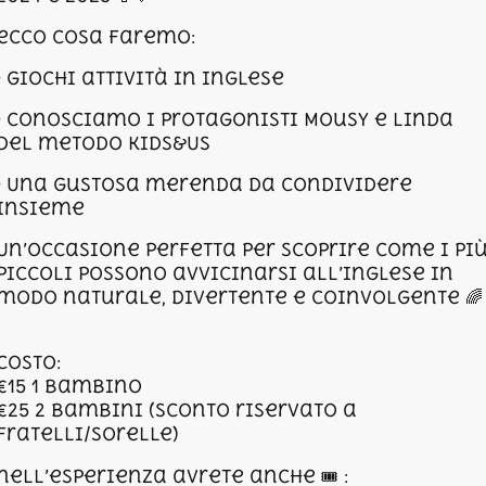
ecco cosa faremo:
• Giochi attività in inglese
• Conosciamo i protagonisti Mousy e Linda
del metodo Kids&Us
• Una gustosa merenda da condividere
insieme
Un’occasione perfetta per scoprire come i pi
piccoli possono avvicinarsi all’inglese in
modo naturale, divertente e coinvolgente 🌈
Costo:
€15 1 bambino
€25 2 bambini (sconto riservato a
fratelli/sorelle)
nell’esperienza avrete anche 🎟 :