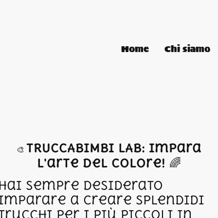
Home
Chi siamo
TRUCCABIMBI LAB: Impara
🎨
l'arte del colore!
🌈
Hai sempre desiderato
imparare a creare splendidi
trucchi per i più piccoli in