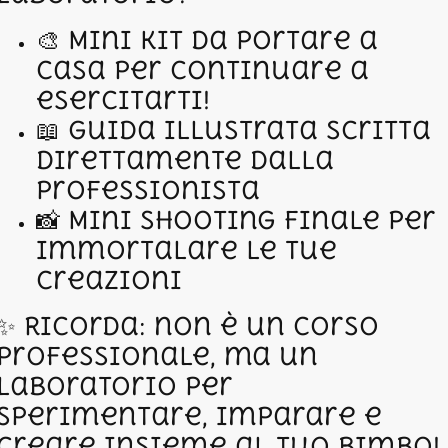
🎨 Mini Kit da portare a
casa per continuare a
esercitarti!
📖 Guida Illustrata scritta
direttamente dalla
professionista
📸 Mini Shooting Finale per
immortalare le tue
creazioni
✨ Ricorda: non è un corso
professionale, ma un
laboratorio per
sperimentare, imparare e
creare insieme al tuo bimbo!